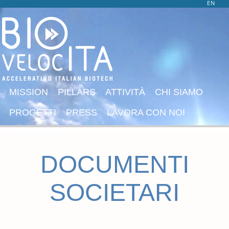
EN
MISSION
PILLARS
ATTIVITÀ
CHI SIAMO
PROGETTI
PRESS
LAVORA CON NOI
CONTATTI
DOCUMENTI
SOCIETARI