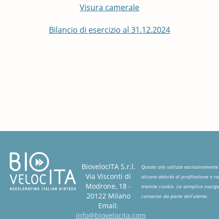
Visura camerale
Bilancio di esercizio al 31.12.2024
BiovelocITA S.r.l.
Questo sito utilizza esclusivamente
Via Visconti di
alcuna attività di profilazione o r
Modrone, 18 -
tramite cookie. La semplice navigaz
20122 Milano
consenso da parte dell’utente.
Email:
info@biovelocita.com