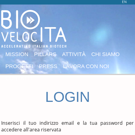
EN
MISSION
PILLARS
ATTIVITÀ
CHI SIAMO
PROGETTI
PRESS
LAVORA CON NOI
CONTATTI
LOGIN
Inserisci il tuo indirizzo email e la tua password per
accedere all'area riservata