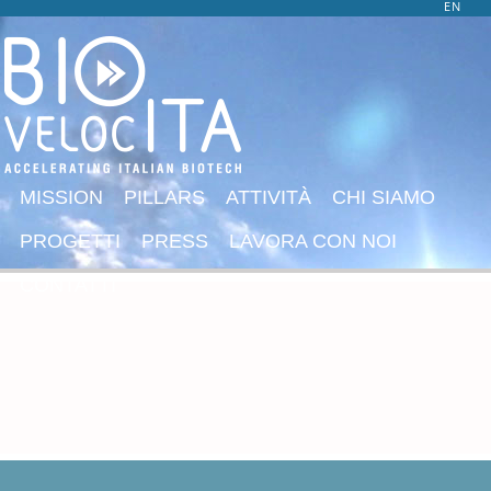
EN
MISSION
PILLARS
ATTIVITÀ
CHI SIAMO
PROGETTI
PRESS
LAVORA CON NOI
CONTATTI