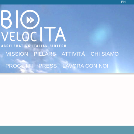
EN
MISSION
PILLARS
ATTIVITÀ
CHI SIAMO
PROGETTI
PRESS
LAVORA CON NOI
CONTATTI